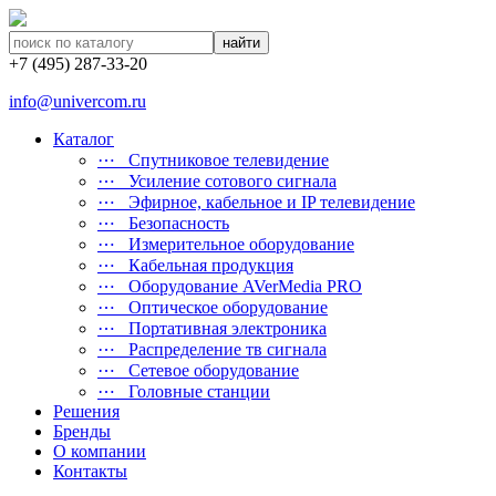
найти
+7 (495) 287-33-20
info@univercom.ru
Каталог
⋯ Cпутниковое телевидение
⋯ Усиление сотового сигнала
⋯ Эфирное, кабельное и IP телевидение
⋯ Безопасность
⋯ Измерительное оборудование
⋯ Кабельная продукция
⋯ Оборудование AVerMedia PRO
⋯ Оптическое оборудование
⋯ Портативная электроника
⋯ Распределение тв сигнала
⋯ Сетевое оборудование
⋯ Головные станции
Решения
Бренды
О компании
Контакты