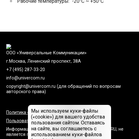
Рабочие температуры: -20°С ~ +50°С
ООО «Универсальные Коммуникации»
г.Москва, Ленинский проспект, 38А
+7 (495) 287-33-20
info@univercom.ru
copyright@univercom.ru
(для обращений по вопросам
авторского права)
Мы используем куки-файлы
Политика обработки персональных данных
(«cookie») для вашего удобства
Пользовательское соглашение
пользования сайтом. Оставаясь
на сайте, вы соглашаетесь с
Информация, размещенная на сайте UNIVERCOM.RU, не
использованием куки-файлов
является публичной офертой