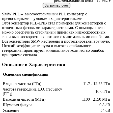
рекомендованная цена
17 982
₽
SMW PLL – высокостабильный PLL конвертер с
превосходными шумовыми характеристиками.
Этот конвертор PLL-LNB стал примером для конверторов с
отличными фазовыми характеристиками. С помощью него
можно обеспечить стабильный прием как низкоскоростных,
так и высокоскоростных потоков с минимальными ошибками.
Все конверторы SMW настроены и протестированы вручную.
Низкий коэффициент шума и высокая стабильность
гетеродина гарантируют минимальное количество ошибок
при приеме сигнала.
Описание и Характеристики
Основная спецификация
Входная частота (ГГц)
11.7 - 12.75 ГГц
Частота гетеродина L.O. frequency
10.6 ГГц
(ГГц)
Выходная частота (МГц)
1100 - 2150 МГц
Шумовая фигура
0.8 dB
Усиление
54 dB