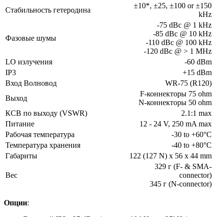
±10*, ±25, ±100 or ±150
Стабильность гетеродина
kHz
-75 dBc @ 1 kHz
-85 dBc @ 10 kHz
Фазовые шумы
-110 dBc @ 100 kHz
-120 dBc @ > 1 MHz
LO излучения
-60 dBm
IP3
+15 dBm
Вход Волновод
WR-75 (R120)
F-коннекторы 75 ohm
Выход
N-коннекторы 50 ohm
КСВ по выходу (VSWR)
2.1:1 max
Питание
12 - 24 V, 250 mA max
Рабочая температура
-30 to +60°С
Температура хранения
-40 to +80°C
Габариты
122 (127 N) x 56 x 44 mm
329 г (F- & SMA-
Вес
connector)
345 г (N-connector)
Опции
: