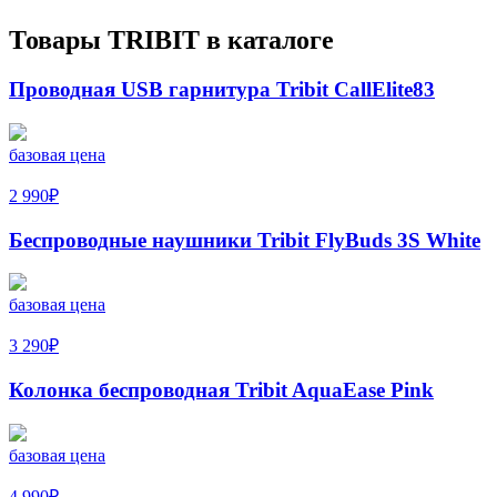
Товары
TRIBIT
в каталоге
Проводная USB гарнитура Tribit CallElite83
базовая цена
2 990
₽
Беспроводные наушники Tribit FlyBuds 3S White
базовая цена
3 290
₽
Колонка беспроводная Tribit AquaEase Pink
базовая цена
4 990
₽