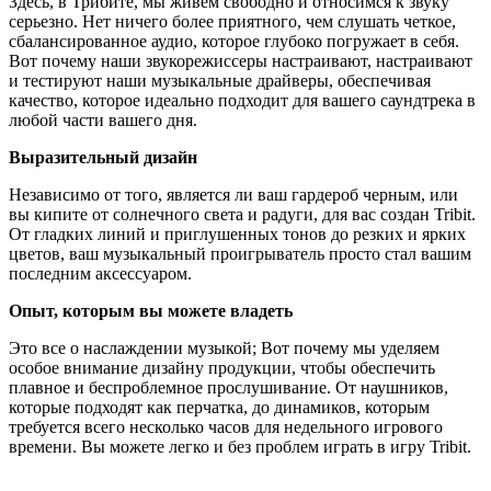
Здесь, в Трибите, мы живем свободно и относимся к звуку
серьезно. Нет ничего более приятного, чем слушать четкое,
сбалансированное аудио, которое глубоко погружает в себя.
Вот почему наши звукорежиссеры настраивают, настраивают
и тестируют наши музыкальные драйверы, обеспечивая
качество, которое идеально подходит для вашего саундтрека в
любой части вашего дня.
Выразительный дизайн
Независимо от того, является ли ваш гардероб черным, или
вы кипите от солнечного света и радуги, для вас создан Tribit.
От гладких линий и приглушенных тонов до резких и ярких
цветов, ваш музыкальный проигрыватель просто стал вашим
последним аксессуаром.
Опыт, которым вы можете владеть
Это все о наслаждении музыкой; Вот почему мы уделяем
особое внимание дизайну продукции, чтобы обеспечить
плавное и беспроблемное прослушивание. От наушников,
которые подходят как перчатка, до динамиков, которым
требуется всего несколько часов для недельного игрового
времени. Вы можете легко и без проблем играть в игру Tribit.