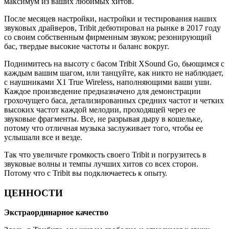
максимум из ваших любимых хитов.
После месяцев настройки, настройки и тестирования наших
звуковых драйверов, Tribit дебютировал на рынке в 2017 году
со своим собственным фирменным звуком; резонирующий
бас, твердые высокие частоты и баланс вокруг.
Поднимитесь на высоту с басом Tribit XSound Go, бьющимся с
каждым вашим шагом, или танцуйте, как никто не наблюдает,
с наушниками X1 True Wireless, наполняющими ваши уши.
Каждое произведение предназначено для демонстрации
грохочущего баса, детализированных средних частот и четких
высоких частот каждой мелодии, проходящей через ее
звуковые фрагменты. Все, не разрывая дыру в кошельке,
потому что отличная музыка заслуживает того, чтобы ее
услышали все и везде.
Так что увеличьте громкость своего Tribit и погрузитесь в
звуковые волны и темпы лучших хитов со всех сторон.
Потому что с Tribit вы подключаетесь к опыту.
ЦЕННОСТИ
Экстраординарное качество