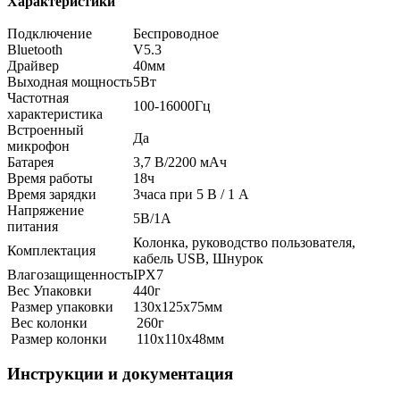
Характеристики
Подключение
Беспроводное
Bluetooth
V5.3
Драйвер
40мм
Выходная мощность
5Вт
Частотная
100-16000Гц
характеристика
Встроенный
Да
микрофон
Батарея
3,7 В/2200 мАч
Время работы
18ч
Время зарядки
3часа при 5 В / 1 А
Напряжение
5В/1А
питания
Колонка, руководство пользователя,
Комплектация
кабель USB, Шнурок
Влагозащищенность
IPХ7
Вес Упаковки
440г
Размер упаковки
130х125х75мм
Вес колонки
260г
Размер колонки
110х110х48мм
Инструкции и документация