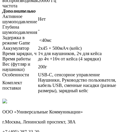
воспроизводимая
20000 Гц
частота
Дополнительно
Активное
Нет
шумоподавление
Глубина
-
шумоподавления
Задержка в
<40мс
режиме Game
Аккумулятор
2х45 + 500мАч (кейс)
Время зарядки, ч
1ч для наушников, 2ч для кейса
Время работы
до 4ч +16ч от кейса (4 зарядки)
Вес (футляр и
200г
наушники)
Особенности
USB-C, сенсорное управление
Наушники, Руководство пользователя,
Комплект
кабель USB, сменные насадки (разные
поставки
размеры), зарядный кейс
ООО «Универсальные Коммуникации»
г.Москва, Ленинский проспект, 38А
+7 (495) 287-33-20