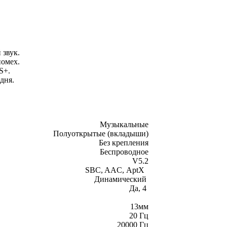
звук.
помех.
S+.
дня.
Музыкальные
Полуоткрытые (вкладыши)
Без крепления
Беспроводное
V5.2
SBC, AAC, AptX
Динамический
Да, 4
13мм
20 Гц
20000 Гц